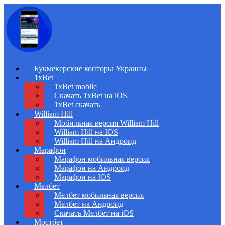
Букмекерские конторы Украины
1xBet
1xBet mobile
Скачать 1xBet на iOS
1xBet скачать
William Hill
Мобильная версия William Hill
William Hill на IOS
William Hill на Андроид
Марафон
Марафон мобильная версия
Марафон на Андроид
Марафон на IOS
Мелбет
Мелбет мобильная версия
Мелбет на Андроид
Скачать Мелбет на iOS
Мостбет