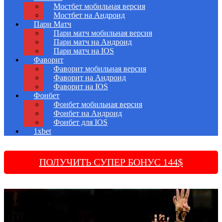
Мостбет мобильная версия
Мостбет на Андроид
Пари Матч
Пари матч мобильная версия
Пари матч на Андроид
Пари матч на IOS
Фаворит
Фаворит мобильная версия
Фаворит на Андроид
Фаворит на IOS
Фонбет
Фонбет мобильная версия
Фонбет на Андроид
Фонбет для IOS
1xbet
ПОЛУЧИТЬ СУПЕР БОНУС 144$
Как скачать мобильное
приложение Фонбет на IOS