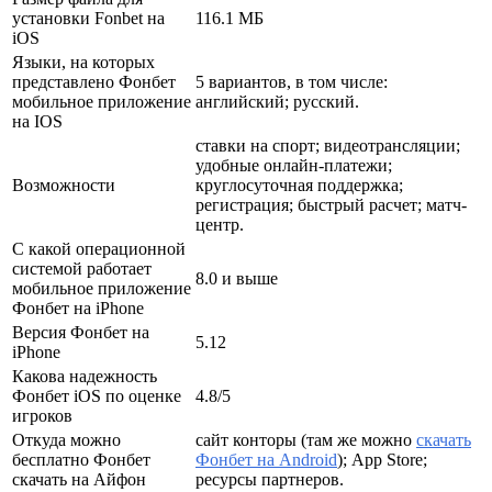
установки
Fonbet на
116.1 МБ
iOS
Языки, на которых
представлено
Фонбет
5 вариантов, в том числе:
мобильное приложение
английский; русский.
на IOS
ставки
на
спорт
; видеотрансляции;
удобные онлайн-платежи;
Возможности
круглосуточная поддержка;
регистрация
; быстрый расчет; матч-
центр.
С какой операционной
системой
работает
8.0 и выше
мобильное приложение
Фонбет на iPhone
Версия
Фонбет на
5.12
iPhone
Какова
надежность
Фонбет iOS
по
оценке
4.8/5
игроков
Откуда можно
сайт конторы (там же можно
скачать
бесплатно
Фонбет
Фонбет на Android
); App Store;
скачать на Айфон
ресурсы партнеров.