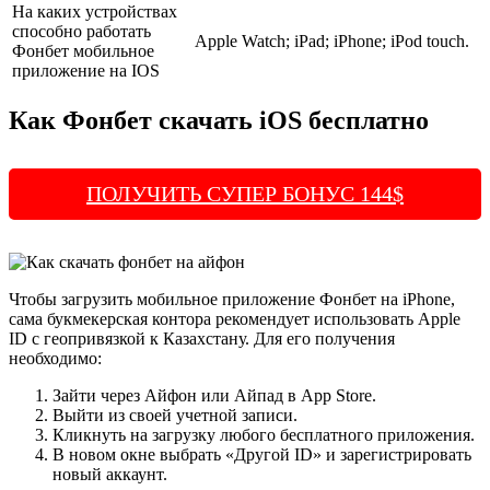
На каких
устройствах
способно работать
Apple Watch;
iPad
; iPhone; iPod touch.
Фонбет мобильное
приложение на IOS
Как Фонбет скачать iOS бесплатно
ПОЛУЧИТЬ СУПЕР БОНУС 144$
Чтобы загрузить
мобильное приложение Фонбет на iPhone
,
сама
букмекерская контора
рекомендует использовать Apple
ID с геопривязкой к Казахстану. Для его получения
необходимо:
Зайти через Айфон или
Айпад
в App Store.
Выйти из своей учетной записи.
Кликнуть на загрузку любого бесплатного
приложения
.
В новом окне выбрать «Другой ID» и зарегистрировать
новый аккаунт.