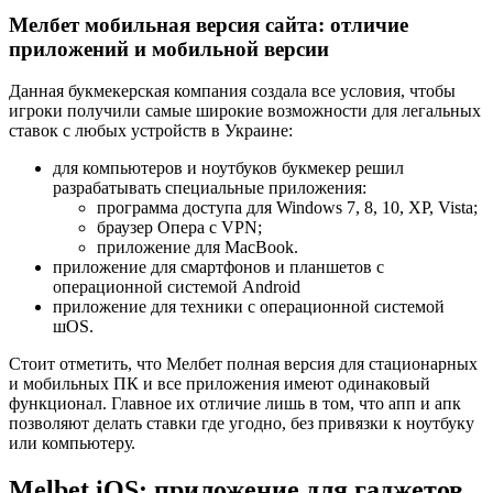
Мелбет мобильная версия сайта: отличие
приложений и мобильной версии
Данная
букмекерская компания
создала все условия, чтобы
игроки
получили самые широкие возможности для
легальных
ставок
с любых
устройств
в
Украине:
для компьютеров и ноутбуков
букмекер
решил
разрабатывать
специальные
приложения
:
программа доступа для Windows 7, 8, 10, XP, Vista;
браузер Опера с VPN;
приложение для MacBook.
приложение
для смартфонов и планшетов с
операционной
системой
Android
приложение
для техники с операционной
системой
шOS.
Стоит отметить, что
Мелбет полная версия
для стационарных
и мобильных ПК и все
приложения
имеют одинаковый
функционал.
Главное их отличие лишь в том, что апп и апк
позволяют делать
ставки
где угодно, без привязки к ноутбуку
или компьютеру.
Melbet iOS: приложение для гаджетов