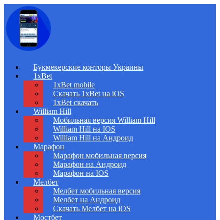
Букмекерские конторы Украины
1xBet
1xBet mobile
Скачать 1xBet на iOS
1xBet скачать
William Hill
Мобильная версия William Hill
William Hill на IOS
William Hill на Андроид
Марафон
Марафон мобильная версия
Марафон на Андроид
Марафон на IOS
Мелбет
Мелбет мобильная версия
Мелбет на Андроид
Скачать Мелбет на iOS
Мостбет