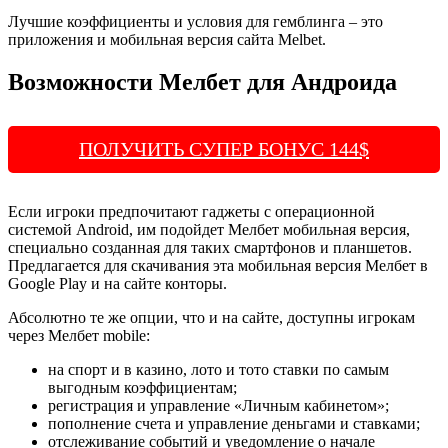
Лучшие коэффициенты и условия для гемблинга – это
приложения
и
мобильная версия сайта Melbet
.
Возможности Мелбет для Андроида
ПОЛУЧИТЬ СУПЕР БОНУС 144$
Если
игроки
предпочитают гаджеты с операционной
системой
Android, им подойдет
Мелбет мобильная версия,
специально созданная для таких смартфонов и планшетов.
Предлагается для скачивания эта
мобильная версия Мелбет
в
Google Play и на
сайте конторы
.
Абсолютно те же опции, что и на
сайте
, доступны
игрокам
через
Мелбет mobile
:
на
спорт
и в казино, лото и тото
ставки
по самым
выгодным коэффициентам;
регистрация
и управление «Личным кабинетом»;
пополнение
счета
и управление деньгами и
ставками
;
отслеживание событий и уведомление о начале