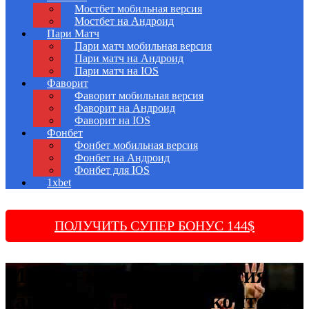
Мостбет мобильная версия
Мостбет на Андроид
Пари Матч
Пари матч мобильная версия
Пари матч на Андроид
Пари матч на IOS
Фаворит
Фаворит мобильная версия
Фаворит на Андроид
Фаворит на IOS
Фонбет
Фонбет мобильная версия
Фонбет на Андроид
Фонбет для IOS
1xbet
ПОЛУЧИТЬ СУПЕР БОНУС 144$
Мелбет мобильная версия
сайта букмекерской конторы